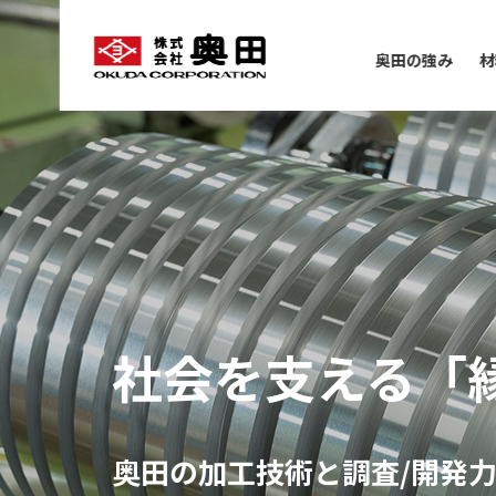
奥田の強み
材
社会を支える
「
奥田の加工技術と調査/開発