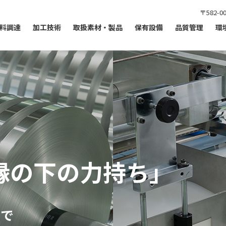
〒582-
料調達
加工技術
取扱素材・製品
保有設備
品質管理
環
縁の下の力持ち」
力で