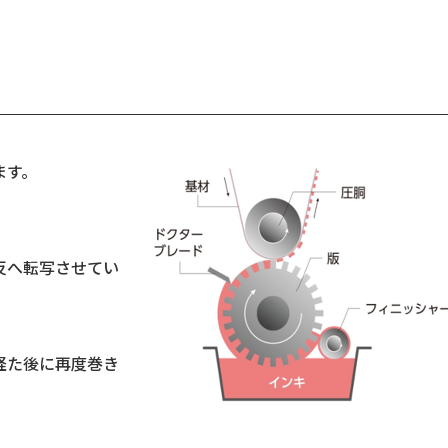
ます。
、
反へ転写させてい
経た後に再度巻き