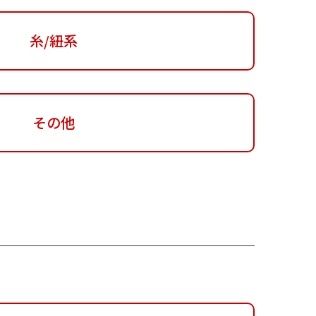
糸/紐系
その他